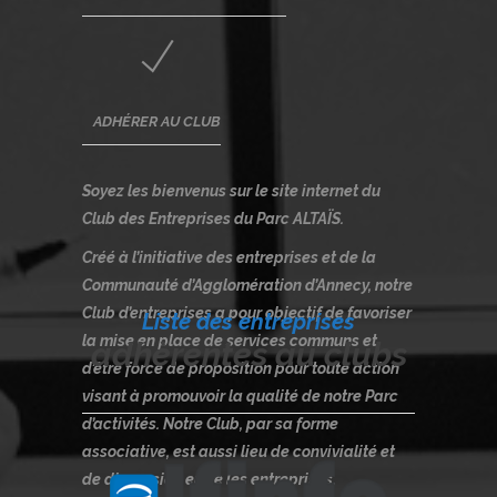
ADHÉRER AU CLUB
Soyez les bienvenus sur le site internet du
Club des Entreprises du Parc ALTAÏS.
Créé à l’initiative des entreprises et de la
Communauté d’Agglomération d’Annecy, notre
Club d’entreprises a pour objectif de favoriser
Liste des entreprises
la mise en place de services communs et
adhèrentes au clubs
d’être force de proposition pour toute action
visant à promouvoir la qualité de notre Parc
d’activités. Notre Club, par sa forme
associative, est aussi lieu de convivialité et
de discussion entre les entreprises.