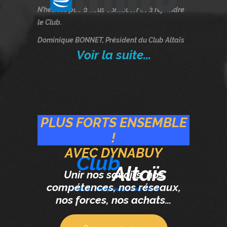
N’hésitez pas à nous contacter et à rejoindre
le Club.
Dominique BONNET, Président du Club Altaïs
Voir la suite...
PLUS FORTS ENSEMBLE
!
AVEC DYNABUY
Club
Altaïs
Unir nos savoirs, nos
compétences, nos réseaux,
Club des Entreprises du Parc Altaïs
nos forces, nos achats…