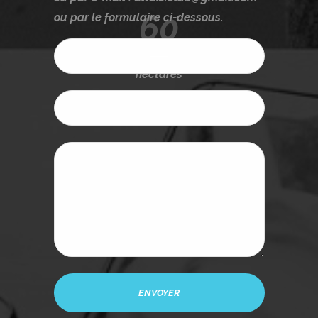
60
ou par le formulaire ci-dessous.
hectares
Club des Entreprises du Parc Altaïs.